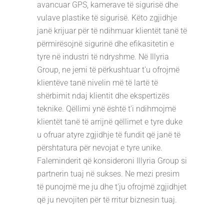
avancuar GPS, kamerave të sigurisë dhe
vulave plastike të sigurisë. Këto zgjidhje
janë krijuar për të ndihmuar klientët tanë të
përmirësojnë sigurinë dhe efikasitetin e
tyre në industri të ndryshme. Në Illyria
Group, ne jemi të përkushtuar t'u ofrojmë
klientëve tanë nivelin më të lartë të
shërbimit ndaj klientit dhe ekspertizës
teknike. Qëllimi ynë është t'i ndihmojmë
klientët tanë të arrijnë qëllimet e tyre duke
u ofruar atyre zgjidhje të fundit që janë të
përshtatura për nevojat e tyre unike.
Faleminderit që konsideroni Illyria Group si
partnerin tuaj në sukses. Ne mezi presim
të punojmë me ju dhe t'ju ofrojmë zgjidhjet
që ju nevojiten për të rritur biznesin tuaj.