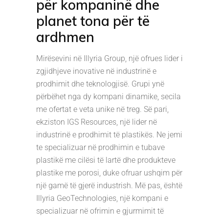
për kompaninë dhe
planet tona për të
ardhmen
Mirësevini në Illyria Group, një ofrues lider i
zgjidhjeve inovative në industrinë e
prodhimit dhe teknologjisë. Grupi ynë
përbëhet nga dy kompani dinamike, secila
me ofertat e veta unike në treg. Së pari,
ekziston IGS Resources, një lider në
industrinë e prodhimit të plastikës. Ne jemi
te specializuar në prodhimin e tubave
plastikë me cilësi të lartë dhe produkteve
plastike me porosi, duke ofruar ushqim për
një gamë të gjerë industrish. Më pas, është
Illyria GeoTechnologies, një kompani e
specializuar në ofrimin e gjurmimit të