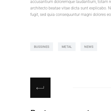
accusantium doloremque laudantium, totam rem 
architecto beatae vitae dicta sunt explicabo.
fugit, sed quia consequuntur magni dolores eo
BUSSINES
METAL
NEWS