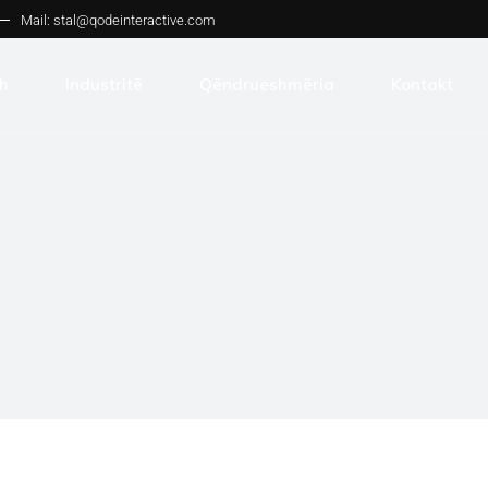
Mail:
stal@qodeinteractive.com
h
Industritë
Qëndrueshmëria
Kontakt