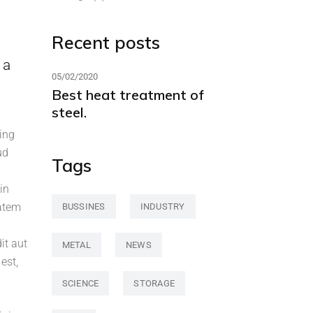
Recent posts
 a
05/02/2020
Best heat treatment of
steel.
ing
ud
Tags
in
tatem
BUSSINES
INDUSTRY
it aut
METAL
NEWS
est,
SCIENCE
STORAGE