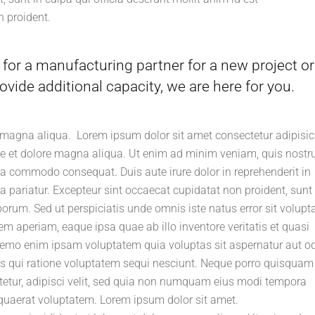
 proident.
for a manufacturing partner for a new project or
ovide additional capacity, we are here for you.
 magna aliqua. Lorem ipsum dolor sit amet consectetur adipisic
ore et dolore magna aliqua. Ut enim ad minim veniam, quis nostr
 ea commodo consequat. Duis aute irure dolor in reprehenderit in
la pariatur. Excepteur sint occaecat cupidatat non proident, sunt 
aborum. Sed ut perspiciatis unde omnis iste natus error sit volup
aperiam, eaque ipsa quae ab illo inventore veritatis et quasi
 Nemo enim ipsam voluptatem quia voluptas sit aspernatur aut od
s qui ratione voluptatem sequi nesciunt. Neque porro quisquam 
tetur, adipisci velit, sed quia non numquam eius modi tempora
quaerat voluptatem. Lorem ipsum dolor sit amet.