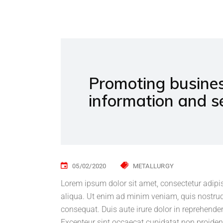
Promoting busines
information and s
05/02/2020
METALLURGY
Lorem ipsum dolor sit amet, consectetur adipi
aliqua. Ut enim ad minim veniam, quis nostrud
consequat. Duis aute irure dolor in reprehenderi
Excepteur sint occaecat cupidatat non proident,