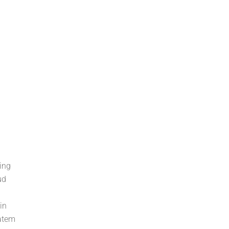
ing
ud
in
tatem