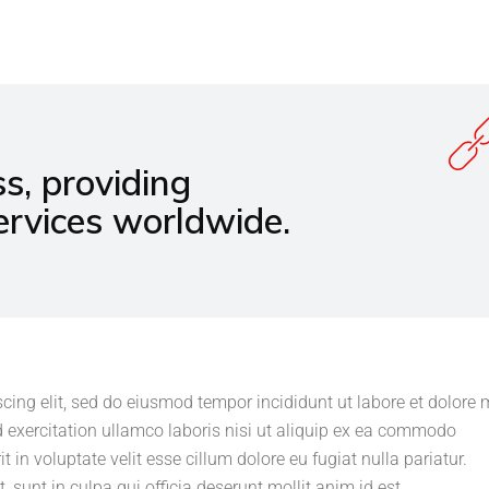
s, providing
ervices worldwide.
scing elit, sed do eiusmod tempor incididunt ut labore et dolore
 exercitation ullamco laboris nisi ut aliquip ex ea commodo
t in voluptate velit esse cillum dolore eu fugiat nulla pariatur.
 sunt in culpa qui officia deserunt mollit anim id est