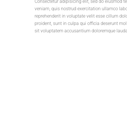
Consectetur adipisicing elit, sed do eiusmod 
veniam, quis nostrud exercitation ullamco labo
reprehenderit in voluptate velit esse cillum do
proident, sunt in culpa qui officia deserunt mo
sit voluptatem accusantium doloremque lauda