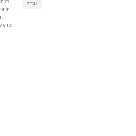
minim
TECH
or in
on
s error