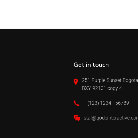
Get in touch
251 Purple Sunset Bogota
BXY 92101 copy 4
+ (123) 1234 - 56789
stal@qodeinteractive.c