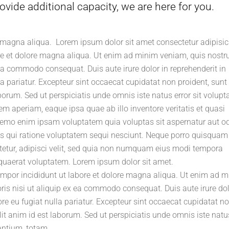
ovide additional capacity, we are here for you.
 magna aliqua. Lorem ipsum dolor sit amet consectetur adipisic
ore et dolore magna aliqua. Ut enim ad minim veniam, quis nostr
 ea commodo consequat. Duis aute irure dolor in reprehenderit in
la pariatur. Excepteur sint occaecat cupidatat non proident, sunt 
aborum. Sed ut perspiciatis unde omnis iste natus error sit volup
aperiam, eaque ipsa quae ab illo inventore veritatis et quasi
 Nemo enim ipsam voluptatem quia voluptas sit aspernatur aut od
s qui ratione voluptatem sequi nesciunt. Neque porro quisquam 
tetur, adipisci velit, sed quia non numquam eius modi tempora
quaerat voluptatem. Lorem ipsum dolor sit amet.
tempor incididunt ut labore et dolore magna aliqua. Ut enim ad 
ris nisi ut aliquip ex ea commodo consequat. Duis aute irure dol
lore eu fugiat nulla pariatur. Excepteur sint occaecat cupidatat n
llit anim id est laborum. Sed ut perspiciatis unde omnis iste natu
ntium, totam.