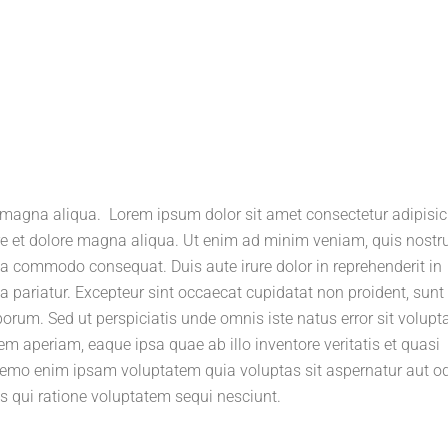
 magna aliqua. Lorem ipsum dolor sit amet consectetur adipisic
ore et dolore magna aliqua. Ut enim ad minim veniam, quis nostr
 ea commodo consequat. Duis aute irure dolor in reprehenderit in
la pariatur. Excepteur sint occaecat cupidatat non proident, sunt 
aborum. Sed ut perspiciatis unde omnis iste natus error sit volup
aperiam, eaque ipsa quae ab illo inventore veritatis et quasi
 Nemo enim ipsam voluptatem quia voluptas sit aspernatur aut od
s qui ratione voluptatem sequi nesciunt.