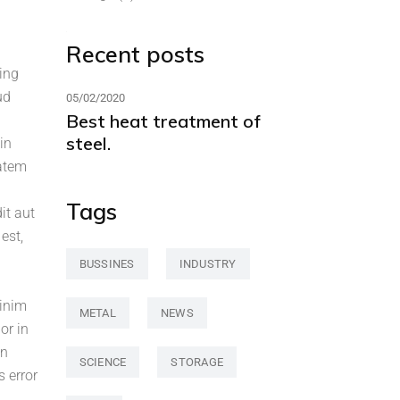
Recent posts
ing
ud
05/02/2020
Best heat treatment of
steel.
in
tatem
Tags
it aut
est,
BUSSINES
INDUSTRY
minim
METAL
NEWS
or in
on
SCIENCE
STORAGE
s error