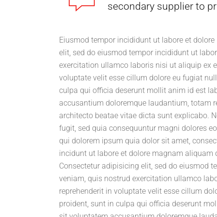
secondary supplier to pr
Eiusmod tempor incididunt ut labore et dolore
elit, sed do eiusmod tempor incididunt ut lab
exercitation ullamco laboris nisi ut aliquip ex
voluptate velit esse cillum dolore eu fugiat nul
culpa qui officia deserunt mollit anim id est l
accusantium doloremque laudantium, totam rem 
architecto beatae vitae dicta sunt explicabo.
fugit, sed quia consequuntur magni dolores eo
qui dolorem ipsum quia dolor sit amet, consec
incidunt ut labore et dolore magnam aliquam 
Consectetur adipisicing elit, sed do eiusmod 
veniam, quis nostrud exercitation ullamco labo
reprehenderit in voluptate velit esse cillum do
proident, sunt in culpa qui officia deserunt mo
sit voluptatem accusantium doloremque lauda