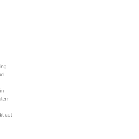
ing
ud
in
tatem
it aut