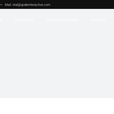
Mail:
stal@qodeinteractive.com
h
Industritë
Qëndrueshmëria
Kontakt